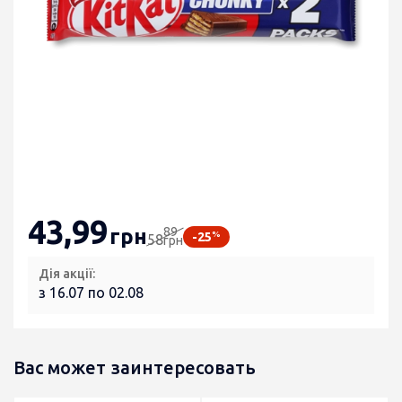
43
,99
89
грн
%
-25
58
грн
Дія акції:
з 16.07 по 02.08
Вас может заинтересовать