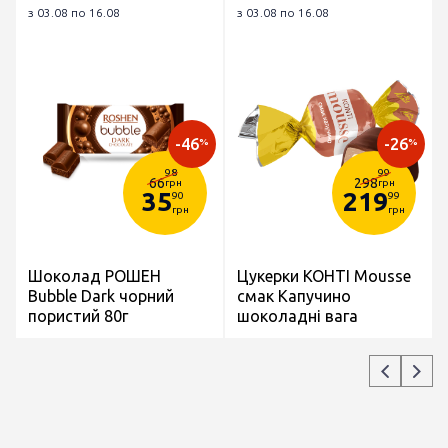
з 03.08 по 16.08
з 03.08 по 16.08
-46
-26
%
%
98
99
66
298
грн
грн
35
219
90
99
грн
грн
Шоколад РОШЕН
Цукерки КОНТІ Mousse
Bubble Dark чорний
смак Капучино
пористий 80г
шоколадні вага