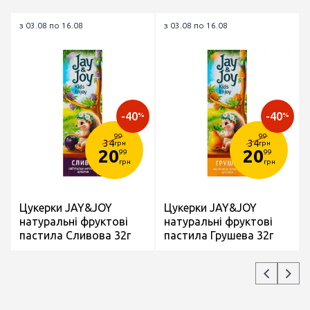
з 03.08 по 16.08
з 03.08 по 16.08
-40
-40
%
%
99
99
34
34
грн
грн
20
20
99
99
грн
грн
Цукерки JAY&JOY
Цукерки JAY&JOY
натуральні фруктові
натуральні фруктові
пастила Сливова 32г
пастила Грушева 32г