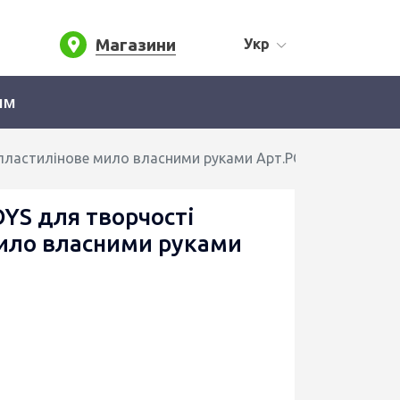
Магазини
Укр
ям
пластилінове мило власними руками Арт.PCS-02-03U
YS для творчості
ило власними руками