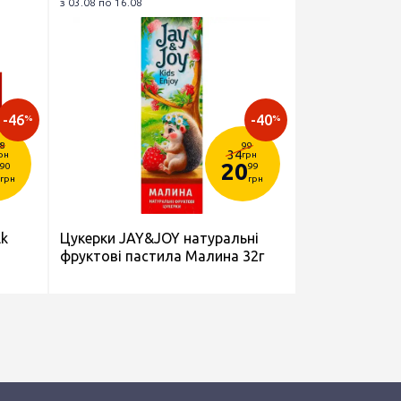
з 03.08 по 16.08
-46
-40
%
%
8
99
34
рн
грн
20
90
99
грн
грн
lk
Цукерки JAY&JOY натуральні
фруктові пастила Малина 32г