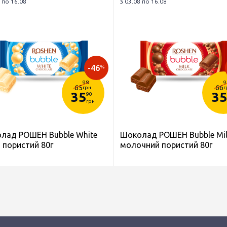
 по 16.08
з 03.08 по 16.08
-46
%
98
9
65
66
грн
г
35
35
90
грн
лад РОШЕН Bubble White
Шоколад РОШЕН Bubble Mi
 пористий 80г
молочний пористий 80г