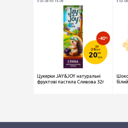
з 03.08 по 16.08
з 03.08
-40
%
99
34
грн
20
99
грн
Цукерки JAY&JOY натуральні
Шоко
фруктові пастила Сливова 32г
білий