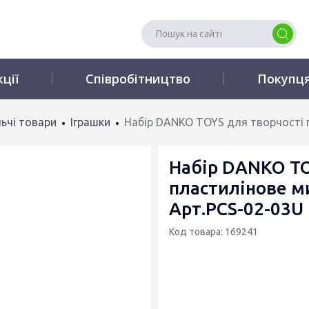
кції
Співробітництво
Покупц
ьчі товари
Іграшки
Набір DANKO TOYS для творчості 
Набір DANKO TO
пластилінове м
Арт.PCS-02-03U
Код товара: 169241