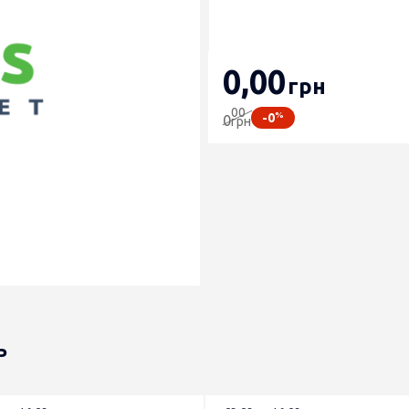
0
,00
грн
00
%
-0
0
грн
ь