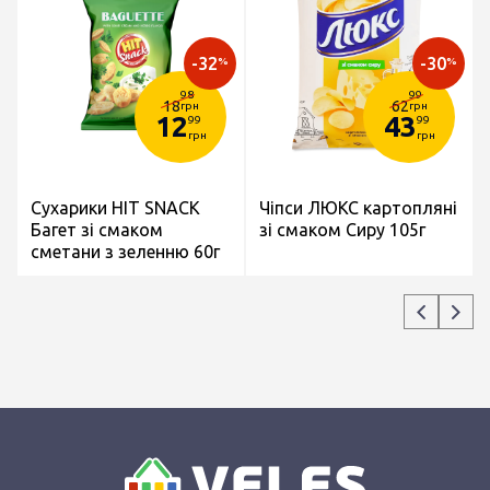
-32
-30
%
%
98
99
18
62
грн
грн
12
43
99
99
грн
грн
Сухарики HIT SNACK
Чіпси ЛЮКС картопляні
Багет зі смаком
зі смаком Сиру 105г
сметани з зеленню 60г