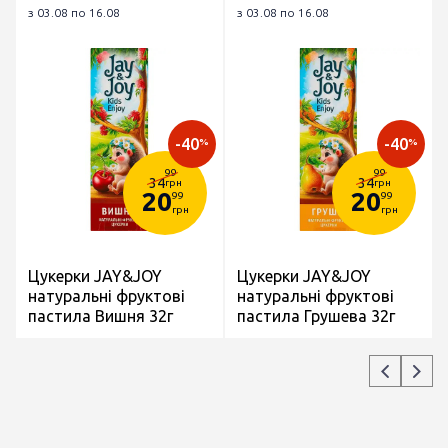
з 03.08 по 16.08
з 03.08 по 16.08
-40
-40
%
%
99
99
34
34
грн
грн
20
20
99
99
грн
грн
Цукерки JAY&JOY
Цукерки JAY&JOY
натуральні фруктові
натуральні фруктові
пастила Вишня 32г
пастила Грушева 32г