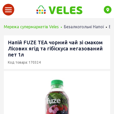
Мережа супермаркетів Veles
Безалкогольні Напої
Во
Напій FUZE TEA чорний чай зі смаком
Лісових ягід та гібіскуса негазований
пет 1л
Код товара: 170324