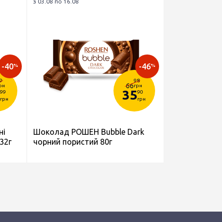
з 03.08 по 16.08
-40
-46
%
%
9
98
66
рн
грн
35
99
90
грн
грн
ні
Шоколад РОШЕН Bubble Dark
32г
чорний пористий 80г