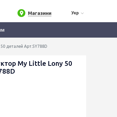
Магазини
Укр
ям
y 50 деталей Арт.SY788D
ктор My Little Lony 50
788D