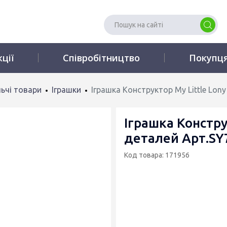
кції
Співробітництво
Покупц
ьчі товари
Іграшки
Іграшка Конструктор My Little Lon
Іграшка Констру
деталей Арт.SY
Код товара: 171956