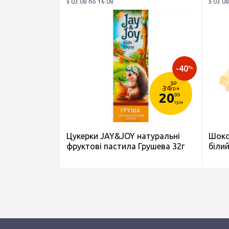
з 03.08 по 16.08
з 03.08
-40
%
99
34
грн
20
99
грн
Цукерки JAY&JOY натуральні
Шоко
фруктові пастила Грушева 32г
білий