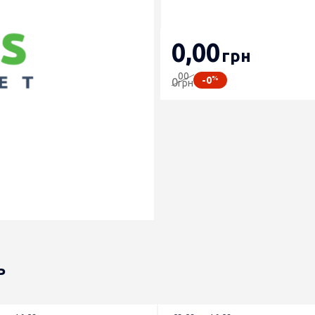
0
,00
грн
00
%
-0
0
грн
ь