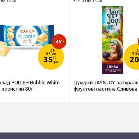
 по 16.08
з 03.08 по 16.08
-46
%
98
9
65
34
грн
г
35
20
90
грн
лад РОШЕН Bubble White
Цукерки JAY&JOY натураль
 пористий 80г
фруктові пастила Сливова 