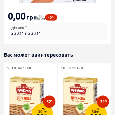
0
,00
00
грн
%
-0
0
грн
Дія акції:
з 30.11 по 30.11
Вас может заинтересовать
з 03.08 по 16.08
з 03.08 по 16.08
-32
-32
%
%
99
99
30
30
грн
грн
99
99