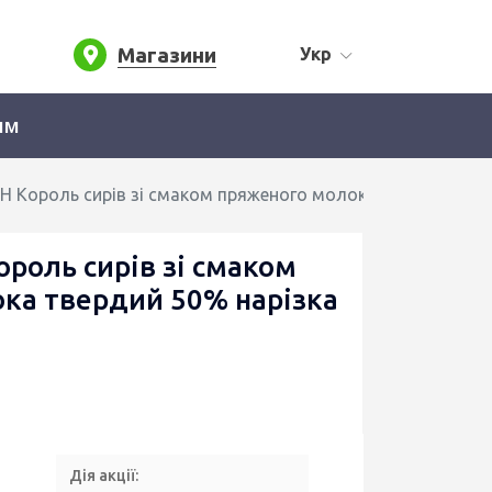
Магазини
Укр
ям
 Король сирів зі смаком пряженого молока твердий 50% н
роль сирів зі смаком
ка твердий 50% нарізка
Дія акції: