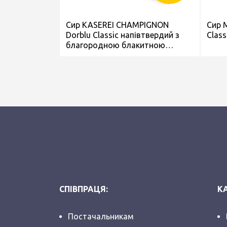
Сир KASEREI CHAMPIGNON
Сир M
Dorblu Classic напівтвердий з
Class
благородною блакитною
пліснявою 50% 100г
СПІВПРАЦЯ:
КА
Постачальникам