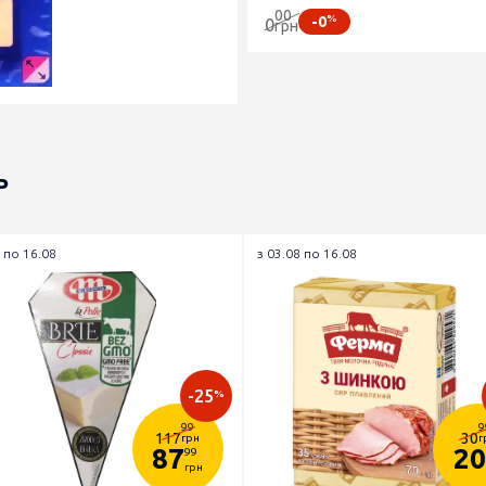
00
%
-0
0
грн
ь
 по 16.08
з 03.08 по 16.08
-25
%
99
9
117
30
грн
г
87
20
99
грн