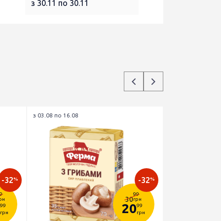
з 30.11 по 30.11
з 03.08 по 16.08
-32
-32
%
%
9
99
30
рн
грн
20
99
99
грн
грн