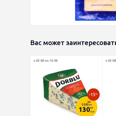
Вас может заинтересоват
з 03.08 по 16.08
з 03.08
-15
%
99
154
грн
130
99
грн