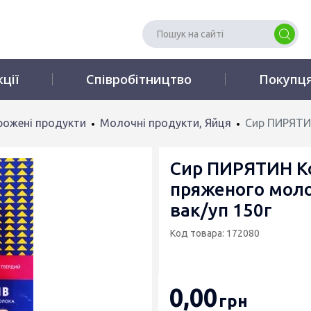
кції
Співробітництво
Покупц
рожені продукти
Молочні продукти, Яйця
Сир ПИРЯТИН
Сир ПИРЯТИН Ко
пряженого моло
вак/уп 150г
Код товара: 172080
0
,00
грн