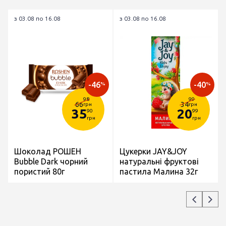
з 03.08 по 16.08
з 03.08 по 16.08
-46
-40
%
%
98
99
66
34
грн
грн
35
20
90
99
грн
грн
Шоколад РОШЕН
Цукерки JAY&JOY
Bubble Dark чорний
натуральні фруктові
пористий 80г
пастила Малина 32г