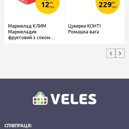
12
229
49
99
грн
грн
Мармелад КЛИМ
Цукерки КОНТІ
Мармеладик
Ромашка вага
фруктовий з соком
Яблуко- Лимон 39г
СПІВПРАЦЯ: