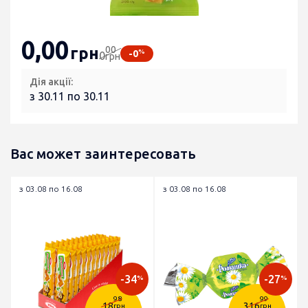
0
,00
00
грн
%
-0
0
грн
Дія акції:
з 30.11 по 30.11
Вас может заинтересовать
з 03.08 по 16.08
з 03.08 по 16.08
-34
-27
%
%
98
99
18
316
грн
грн