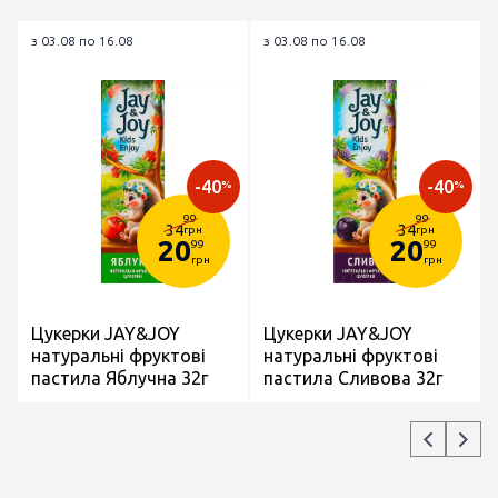
з 03.08 по 16.08
з 03.08 по 16.08
-40
-40
%
%
99
99
34
34
грн
грн
20
20
99
99
грн
грн
Цукерки JAY&JOY
Цукерки JAY&JOY
натуральні фруктові
натуральні фруктові
пастила Яблучна 32г
пастила Сливова 32г