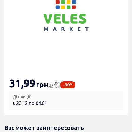
31
,99
99
грн
%
-30
45
грн
Дія акції:
з 22.12 по 04.01
Вас может заинтересовать