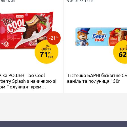
 по 16.08
з 03.08 по 16.08
-21
%
99
90
101
грн
71
62
91
грн
ечка РОШЕН Toо Cool
Тістечко БАРНІ бісквітне С
berry Splash з начинкою зі
ваніль та полуниця 150г
ом Полуниця- крем
ітні глазуровані 6*45г/270г