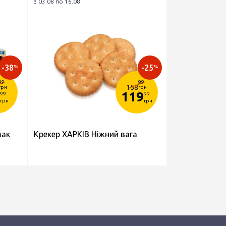
з 03.08 по 16.08
-38
-25
%
%
99
99
158
грн
грн
119
99
99
грн
грн
мак
Крекер ХАРКІВ Ніжний вага