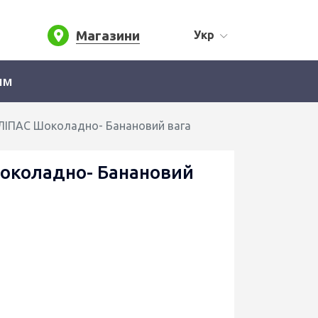
Магазини
Укр
ям
ЛІПАС Шоколадно- Банановий вага
околадно- Банановий