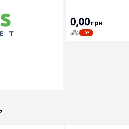
0
,00
грн
00
%
-0
0
грн
ь