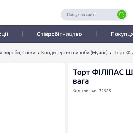
кції
Співробітництво
Покупц
і вироби, Снеки
Кондитерські вироби (Мучне)
Торт ФІ
Торт ФІЛІПАС Ш
вага
Код товара: 172985