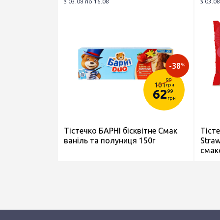
з 03.08 по 16.08
з 03.08
-38
%
99
101
грн
62
99
грн
Тістечко БАРНІ бісквітне Смак
Тіст
ваніль та полуниця 150г
Straw
смак
біскв