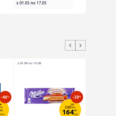
з 01.05 по 17.05
з 03.08 по 16.08
-46
-39
%
%
8
99
268
рн
грн
164
90
99
грн
грн