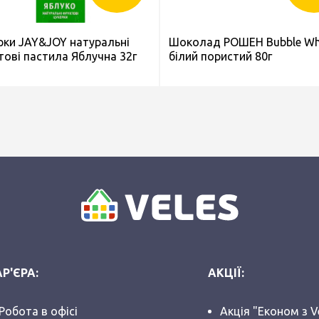
рки JAY&JOY натуральні
Шоколад РОШЕН Bubble Wh
тові пастила Яблучна 32г
білий пористий 80г
Р'ЄРА:
АКЦІЇ:
Робота в офісі
Акція "Економ з V