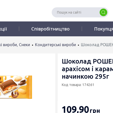
кції
Співробітництво
Покупц
і вироби, Снеки
Кондитерські вироби
Шоколад РОШЕН 
Шоколад РОШЕН
арахісом і кара
начинкою 295г
Код товара: 174261
109
,90
грн