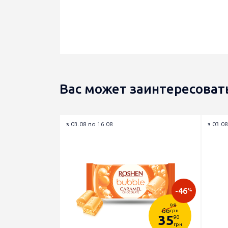
Вас может заинтересоват
з 03.08 по 16.08
з 03.08
-46
%
98
66
грн
35
90
грн