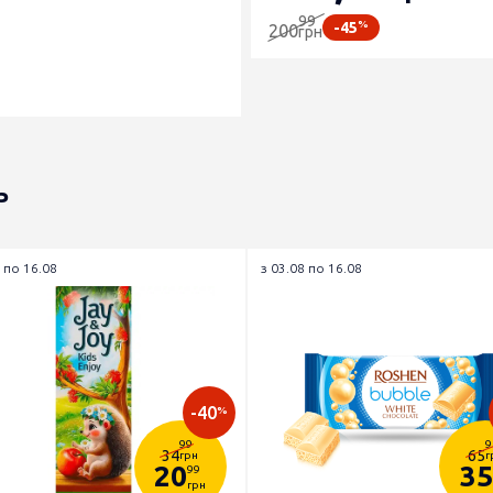
99
%
-45
200
грн
ь
 по 16.08
з 03.08 по 16.08
-40
%
99
9
34
65
грн
г
20
35
99
грн