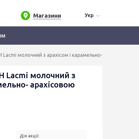
Магазини
Укр
ям
Lacmi молочний з арахісом і карамельно- арахісовою на
 Lacmi молочний з
мельно- арахісовою
Дія акції: