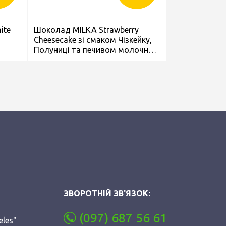
ite
Шоколад MILKA Strawberry
Cheesecake зі смаком Чізкейку,
Полуниці та печивом молочний
300г
ЗВОРОТНІЙ ЗВ'ЯЗОК:
(097) 687 56 61
eles"