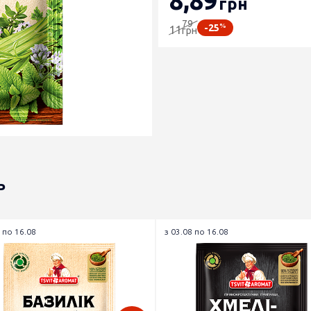
8
,89
грн
79
%
-25
11
грн
ь
 по 16.08
з 03.08 по 16.08