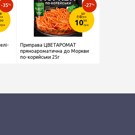
-35
-27
%
%
8
99
14
рн
грн
10
99
99
грн
грн
елі-
Приправа ЦВЕТАРОМАТ
пряноароматична до Моркви
по-корейськи 25г