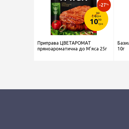
-27
%
99
14
грн
10
99
грн
Приправа ЦВЕТАРОМАТ
Бази
пряноароматична до М’яса 25г
10г