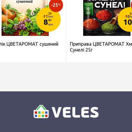
-25
%
79
9
11
16
грн
г
8
10
89
грн
лік ЦВЕТАРОМАТ сушений
Приправа ЦВЕТАРОМАТ Хм
Сунелі 25г