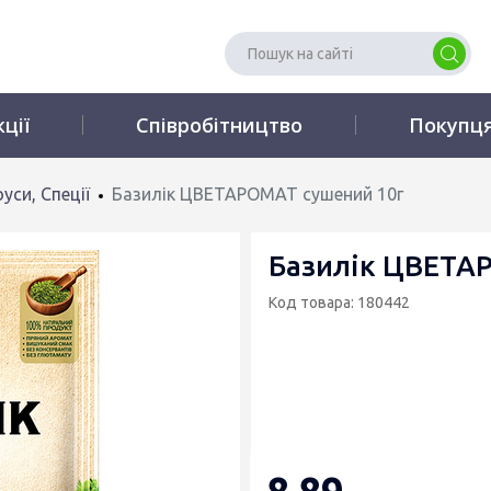
кції
Співробітництво
Покупц
уси, Спеції
Базилік ЦВЕТАРОМАТ сушений 10г
Базилік ЦВЕТА
Код товара: 180442