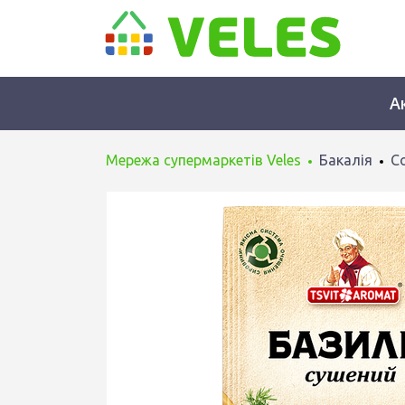
А
Мережа супермаркетів Veles
Бакалія
Со