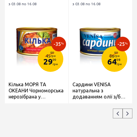
з 03.08 по 16.08
з 03.08 по 16.08
-35
-25
%
%
99
99
45
86
грн
грн
29
64
99
98
грн
грн
Кілька МОРЯ ТА
Сардини VENISA
ОКЕАНИ Чорноморська
натуральна з
нерозібрана у
додаванням олії з/б
томатному соусі з/б
240г (№5)
230г (№5)