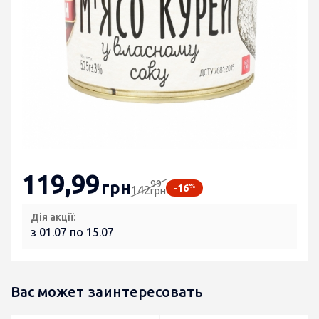
119
,99
99
грн
%
-16
142
грн
Дія акції:
з 01.07 по 15.07
Вас может заинтересовать