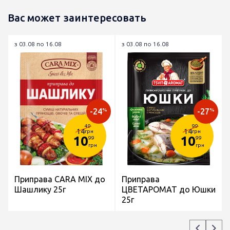
Вас может заинтересовать
з 03.08 по 16.08
з 03.08 по 16.08
-24
-27
%
%
49
99
14
14
грн
грн
10
10
99
99
грн
грн
Приправа CARA MIX до
Приправа
Шашлику 25г
ЦВЕТАРОМАТ до Юшки
25г