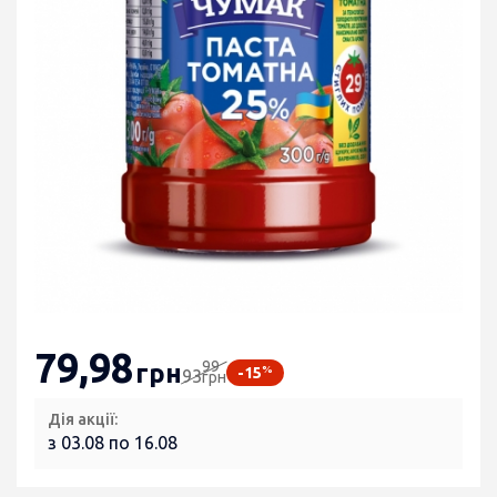
79
,98
99
грн
%
-15
93
грн
Дія акції:
з 03.08 по 16.08