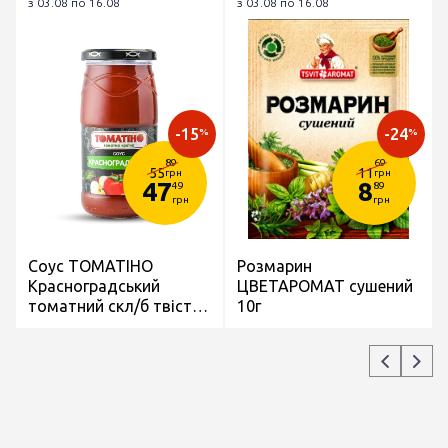
з 03.08 по 16.08
з 03.08 по 16.08
-15
-24
%
%
89
69
55
11
грн
грн
47
8
49
89
грн
грн
Соус ТОМАТІНО
Розмарин
Красноградський
ЦВЕТАРОМАТ сушений
томатний скл/б твіст
10г
460г