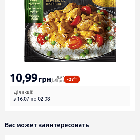
10
,99
99
грн
%
-27
14
грн
Дія акції:
з 16.07 по 02.08
Вас может заинтересовать