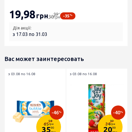
19
,98
99
грн
%
-35
30
грн
Дія акції:
з 17.03 по 31.03
Вас может заинтересовать
з 03.08 по 16.08
з 03.08 по 16.08
-46
-40
%
%
98
99
65
34
грн
грн
35
20
90
99
грн
грн