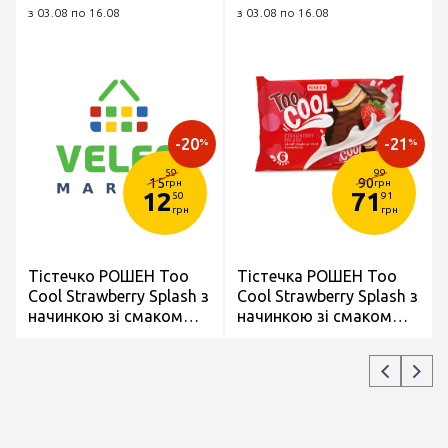
з 03.08 по 16.08
з 03.08 по 16.08
-20
-21
%
%
59
99
15
90
грн
грн
12
71
50
91
грн
грн
Тістечко РОШЕН Toо
Тістечка РОШЕН Toо
Cool Strawberry Splash з
Cool Strawberry Splash з
начинкою зі смаком
начинкою зі смаком
Полуниця- крем
Полуниця- крем
бісквітне глазуроване
бісквітні глазуровані
45г
6*45г/270г