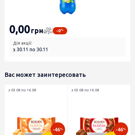
0
,00
00
грн
%
-0
0
грн
Дія акції:
з 30.11 по 30.11
Вас может заинтересовать
з 03.08 по 16.08
з 03.08 по 16.08
-46
-46
%
%