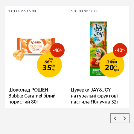
з 03.08 по 16.08
з 03.08 по 16.08
-46
-40
%
%
98
99
66
34
грн
грн
35
20
90
99
грн
грн
Шоколад РОШЕН
Цукерки JAY&JOY
Bubble Caramel білий
натуральні фруктові
пористий 80г
пастила Яблучна 32г