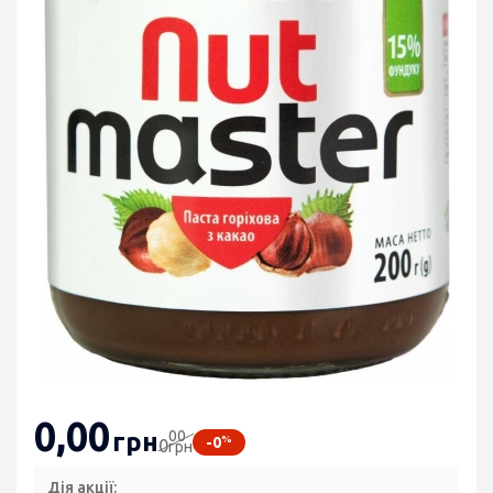
0
,00
00
грн
%
-0
0
грн
Дія акції: