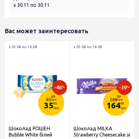
з 30.11 по 30.11
Вас может заинтересовать
з 03.08 по 16.08
з 03.08 по 16.08
-46
-39
%
%
98
99
65
268
грн
грн
35
164
90
99
грн
грн
Шоколад РОШЕН
Шоколад MILKA
Bubble White білий
Strawberry Cheesecake зі