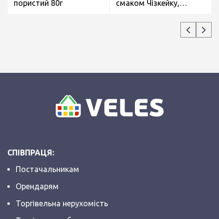
пористий 80г
смаком Чізкейку,
Полуниці та печивом
молочний 300г
СПІВПРАЦЯ:
Постачальникам
Орендарям
Торгівельна нерухомість