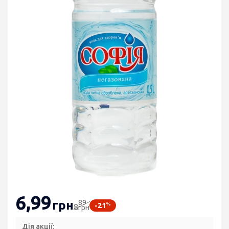
6
,99
89
грн
%
-21
8
грн
Дія акції: