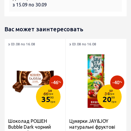
з 15.09 по 30.09
Вас может заинтересовать
з 03.08 по 16.08
з 03.08 по 16.08
-46
-40
%
%
98
99
66
34
грн
грн
35
20
90
99
грн
грн
Шоколад РОШЕН
Цукерки JAY&JOY
Bubble Dark чорний
натуральні фруктові