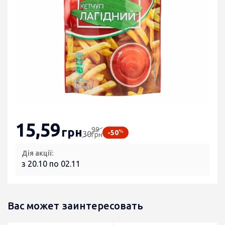
15
,59
99
грн
%
-50
30
грн
Дія акції:
з 20.10 по 02.11
Вас может заинтересовать