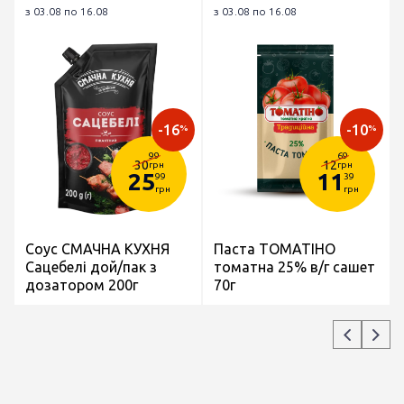
з 03.08 по 16.08
з 03.08 по 16.08
-16
-10
%
%
99
69
30
12
грн
грн
25
11
99
39
грн
грн
Соус СМАЧНА КУХНЯ
Паста ТОМАТІНО
Сацебелі дой/пак з
томатна 25% в/г сашет
дозатором 200г
70г