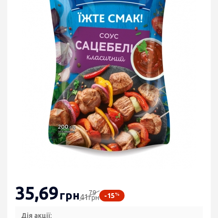
35
,69
79
грн
%
-15
41
грн
Дія акції: