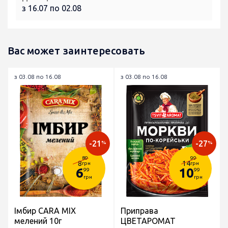
з 16.07 по 02.08
Вас может заинтересовать
з 03.08 по 16.08
з 03.08 по 16.08
-21
-27
%
%
89
99
8
14
грн
грн
6
10
99
99
грн
грн
Імбир CARA MIX
Приправа
мелений 10г
ЦВЕТАРОМАТ