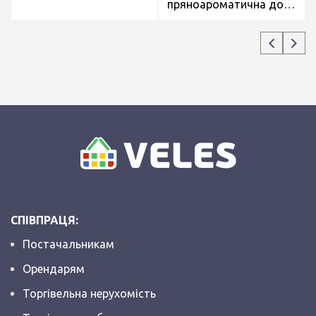
пряноароматична до
Моркви по-корейськи
25г
СПІВПРАЦЯ:
Постачальникам
Орендарям
Торгівельна нерухомість