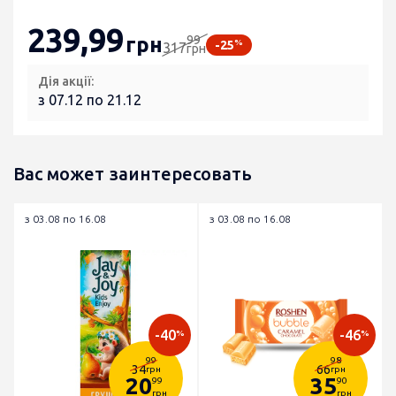
239
,99
99
грн
%
-25
317
грн
Дія акції:
з 07.12 по 21.12
Вас может заинтересовать
з 03.08 по 16.08
з 03.08 по 16.08
-40
-46
%
%
99
98
34
66
грн
грн
20
35
99
90
грн
грн