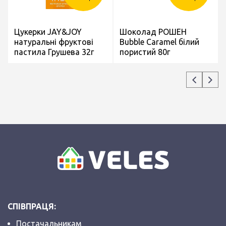
Цукерки JAY&JOY
Шоколад РОШЕН
натуральні фруктові
Bubble Caramel білий
пастила Грушева 32г
пористий 80г
СПІВПРАЦЯ:
Постачальникам