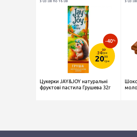
з 03.08 по 16.08
з 03.08
-40
%
99
34
грн
20
99
грн
Цукерки JAY&JOY натуральні
Шоко
фруктові пастила Грушева 32г
моло