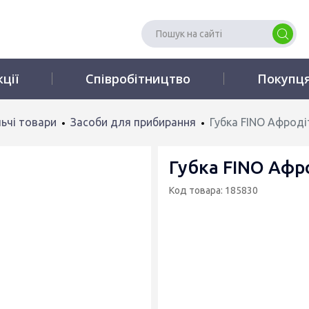
кції
Співробітництво
Покупц
ьчі товари
Засоби для прибирання
Губка FINO Афроді
Губка FINO Афр
Код товара: 185830