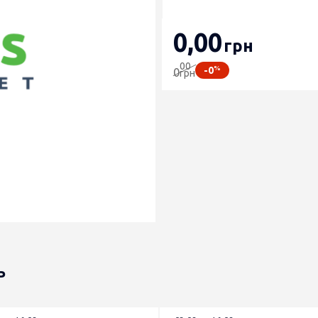
0
,00
грн
00
%
-0
0
грн
ь