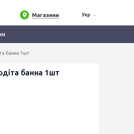
Магазини
Укр
ям
та банна 1шт
одіта банна 1шт