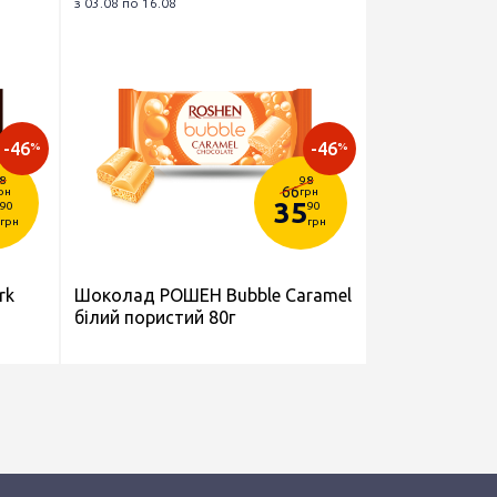
з 03.08 по 16.08
-46
-46
%
%
8
98
66
рн
грн
35
90
90
грн
грн
rk
Шоколад РОШЕН Bubble Caramel
білий пористий 80г