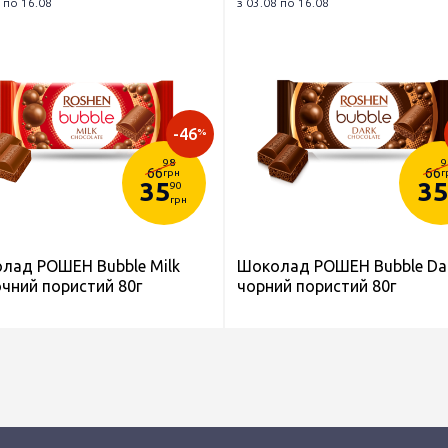
 по 16.08
з 03.08 по 16.08
-46
%
98
9
66
66
грн
г
35
35
90
грн
лад РОШЕН Bubble Milk
Шоколад РОШЕН Bubble Da
чний пористий 80г
чорний пористий 80г