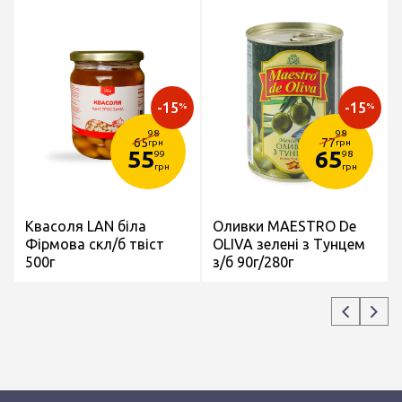
-15
-15
%
%
98
98
65
77
грн
грн
55
65
99
98
грн
грн
Квасоля LAN біла
Оливки MAESTRO De
Фірмова скл/б твіст
OLIVA зелені з Тунцем
500г
з/б 90г/280г