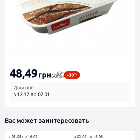
48
,49
80
грн
%
-30
68
грн
Дія акції:
з 12.12 по 02.01
Вас может заинтересовать
з 03.08 по 16.08
з 03.08 по 16.08