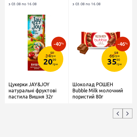
з 03.08 по 16.08
з 03.08 по 16.08
-40
-46
%
%
99
98
34
66
грн
грн
20
35
99
90
грн
грн
Цукерки JAY&JOY
Шоколад РОШЕН
натуральні фруктові
Bubble Milk молочний
пастила Вишня 32г
пористий 80г