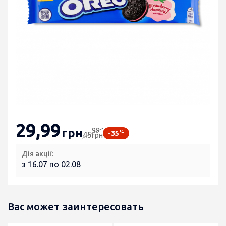
29
,99
99
грн
%
-35
45
грн
Дія акції:
з 16.07 по 02.08
Вас может заинтересовать