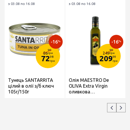
з 03.08 по 16.08
з 03.08 по 16.08
-16
-16
%
%
99
99
86
249
грн
грн
72
209
98
99
грн
грн
Тунець SANTARRITA
Олія MAESTRO De
цілий в олії з/б ключ
OLIVA Extra Virgin
105г/150г
оливкова
нерафінована перший
віджим скл/пл 250мл