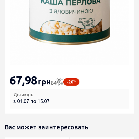
67
,98
99
грн
%
-20
84
грн
Дія акції:
з 01.07 по 15.07
Вас может заинтересовать