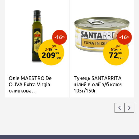
-16
-16
%
%
99
99
249
86
грн
грн
209
72
99
98
грн
грн
Олія MAESTRO De
Тунець SANTARRITA
OLIVA Extra Virgin
цілий в олії з/б ключ
оливкова
105г/150г
нерафінована перший
віджим скл/пл 250мл