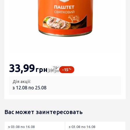
33
,99
79
грн
%
-15
39
грн
Дія акції:
з 12.08 по 25.08
Вас может заинтересовать
з 03.08 по 16.08
з 03.08 по 16.08