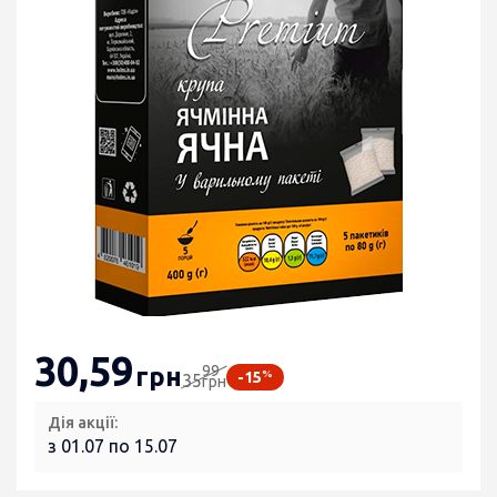
30
,59
99
грн
%
-15
35
грн
Дія акції:
з 01.07 по 15.07