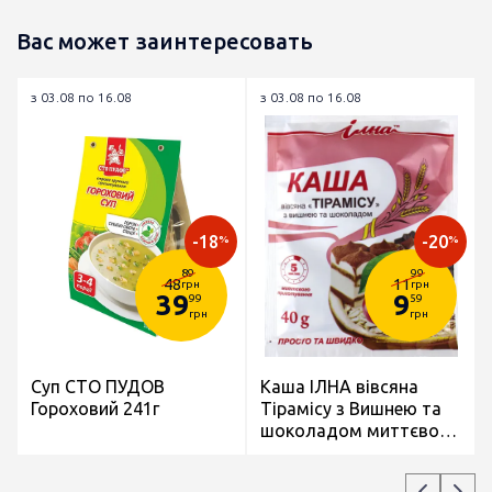
Вас может заинтересовать
з 03.08 по 16.08
з 03.08 по 16.08
-18
-20
%
%
89
99
48
11
грн
грн
39
9
99
59
грн
грн
Суп СТО ПУДОВ
Каша ІЛНА вівсяна
Гороховий 241г
Тірамісу з Вишнею та
шоколадом миттєвого
приготування 40г