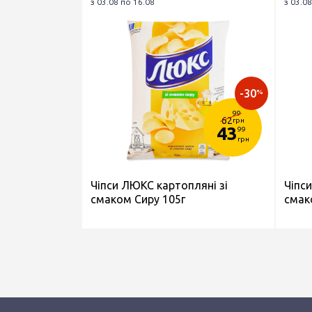
з 03.08 по 16.08
з 03.08
-30
%
99
62
грн
43
99
грн
Чіпси ЛЮКС картопляні зі
Чіпс
смаком Сиру 105г
смак