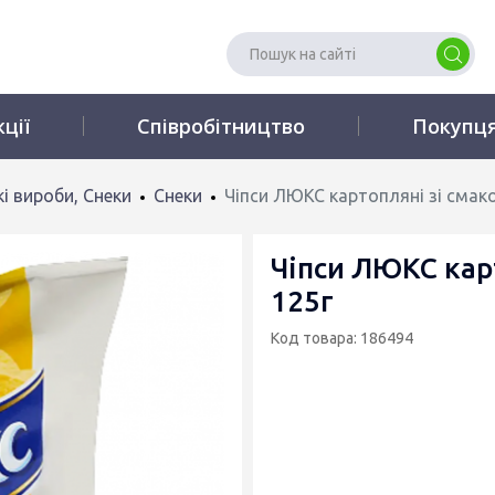
кції
Співробітництво
Покупц
і вироби, Снеки
Снеки
Чіпси ЛЮКС картопляні зі смак
Чіпси ЛЮКС кар
125г
Код товара: 186494