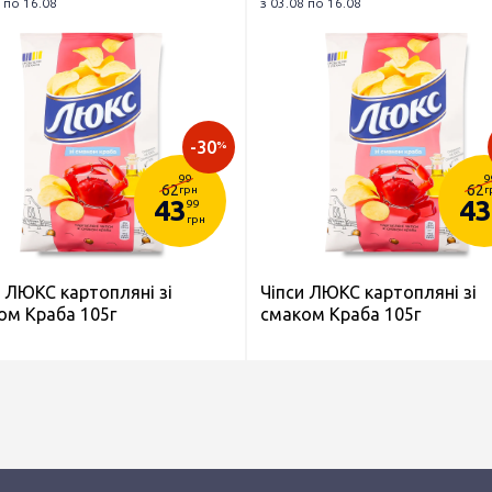
 по 16.08
з 03.08 по 16.08
-30
%
99
9
62
62
грн
г
43
43
99
грн
и ЛЮКС картопляні зі
Чіпси ЛЮКС картопляні зі
ом Краба 105г
смаком Краба 105г