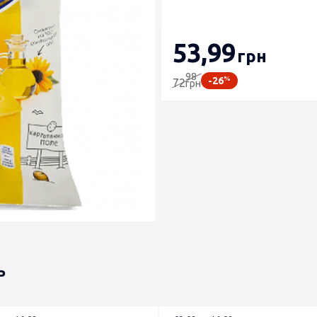
53
,99
грн
98
%
-26
72
грн
ь