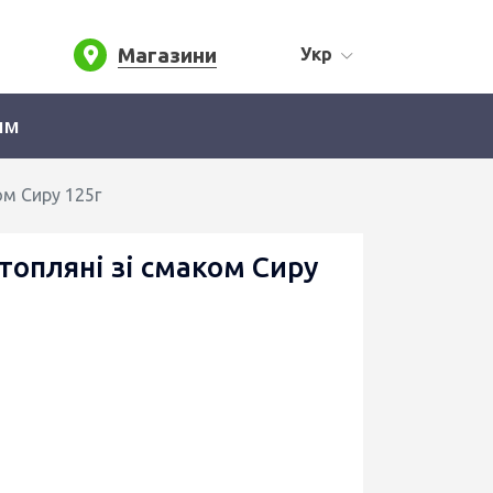
Магазини
Укр
ям
ом Сиру 125г
топляні зі смаком Сиру