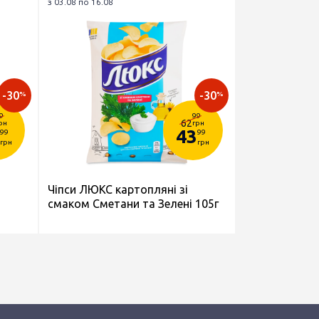
з 03.08 по 16.08
-30
-30
%
%
9
99
62
рн
грн
43
99
99
грн
грн
Чіпси ЛЮКС картопляні зі
смаком Сметани та Зелені 105г