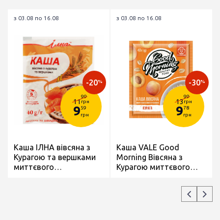
з 03.08 по 16.08
з 03.08 по 16.08
-20
-30
%
%
99
99
11
13
грн
грн
9
9
59
78
грн
грн
Каша ІЛНА вівсяна з
Каша VALE Good
Курагою та вершками
Morning Вівсяна з
миттєвого
Курагою миттєвого
приготування 40г
приготування 40г