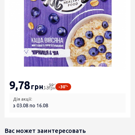
9
,78
99
грн
%
-30
13
грн
Дія акції:
з 03.08 по 16.08
Вас может заинтересовать