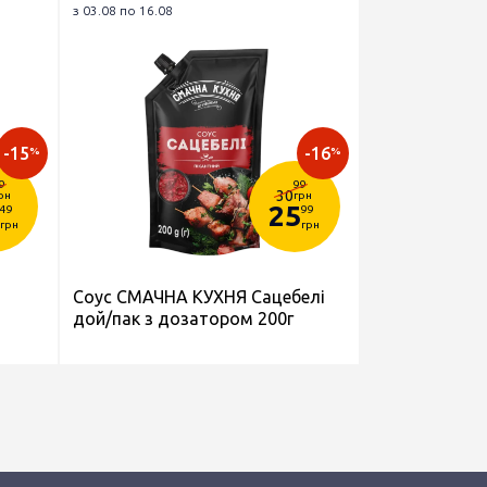
з 03.08 по 16.08
-15
-16
%
%
9
99
30
рн
грн
25
49
99
грн
грн
Соус СМАЧНА КУХНЯ Сацебелі
дой/пак з дозатором 200г