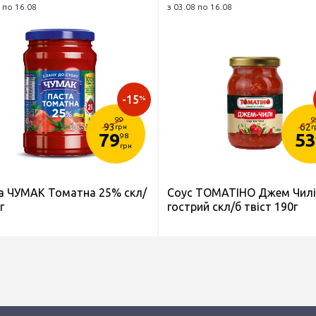
 по 16.08
з 03.08 по 16.08
-15
%
99
9
93
62
грн
г
79
53
98
грн
а ЧУМАК Томатна 25% скл/
Соус ТОМАТІНО Джем Чилі
г
гострий скл/б твіст 190г