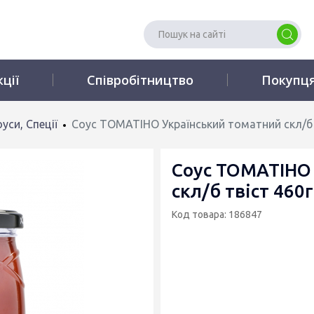
кції
Співробітництво
Покупц
уси, Спеції
Соус ТОМАТІНО Український томатний скл/б 
Соус ТОМАТІНО 
скл/б твіст 460г
Код товара: 186847