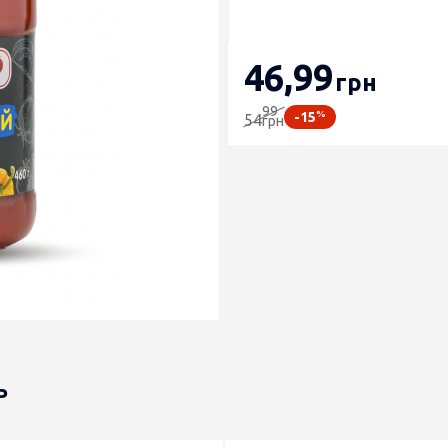
46
,99
грн
99
%
-15
54
грн
ь