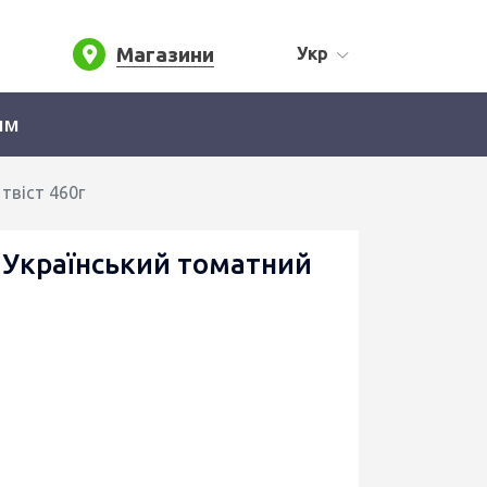
Магазини
Укр
ям
твіст 460г
Український томатний