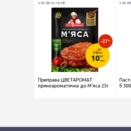
з 03.08 по 16.08
з 03.08
-27
%
99
14
грн
10
99
грн
Приправа ЦВЕТАРОМАТ
Паст
пряноароматична до М’яса 25г
б 300