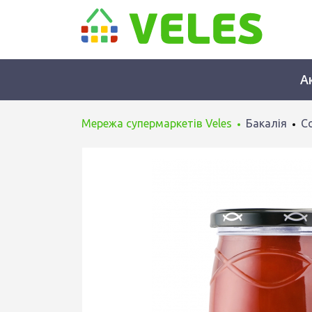
А
Мережа супермаркетів Veles
Бакалія
Со