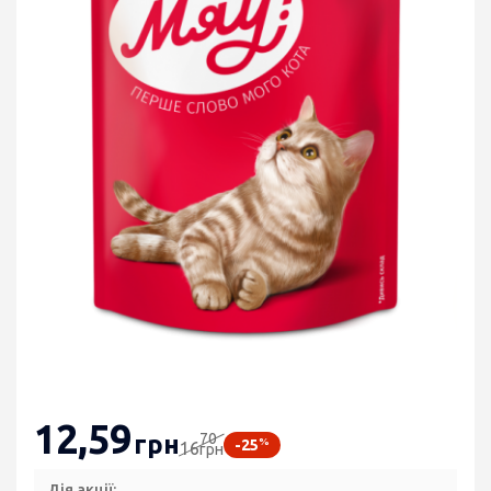
12
,59
70
грн
%
-25
16
грн
Дія акції: