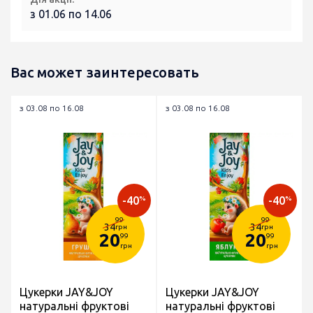
з 01.06 по 14.06
Вас может заинтересовать
з 03.08 по 16.08
з 03.08 по 16.08
-40
-40
%
%
99
99
34
34
грн
грн
20
20
99
99
грн
грн
Цукерки JAY&JOY
Цукерки JAY&JOY
натуральні фруктові
натуральні фруктові