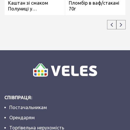
Каштан зі смаком
Пломбір в ваф/стакані
Полуниці у
70г
кондитерській глазурі
на палочці 75г
СПІВПРАЦЯ:
Постачальникам
Орендарям
Торгівельна нерухомість