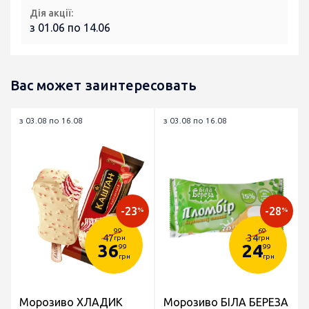
Дія акції:
з 01.06 по 14.06
Вас может заинтересовать
з 03.08 по 16.08
з 03.08 по 16.08
-23
-28
%
%
99
69
47
34
грн
грн
36
24
99
99
грн
грн
Морозиво ХЛАДИК
Морозиво БІЛА БЕРЕЗА