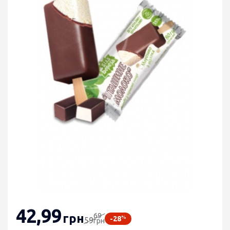
42
,99
69
грн
%
-28
59
грн