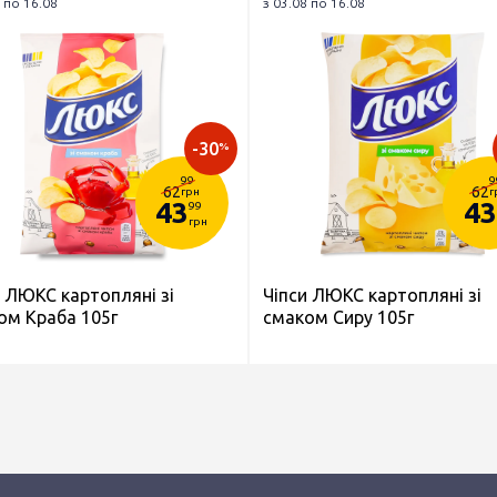
 по 16.08
з 03.08 по 16.08
-30
%
99
9
62
62
грн
г
43
43
99
грн
и ЛЮКС картопляні зі
Чіпси ЛЮКС картопляні зі
ом Краба 105г
смаком Сиру 105г