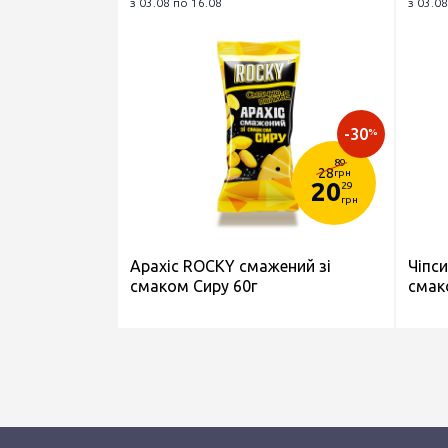
з 03.08 по 16.08
з 03.08
-30
%
89
28
грн
20
29
грн
Арахіс ROCKY смажений зі
Чіпс
смаком Сиру 60г
смак