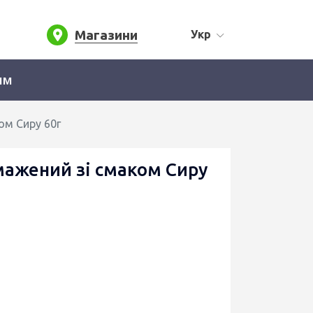
Магазини
Укр
ям
ом Сиру 60г
мажений зі смаком Сиру