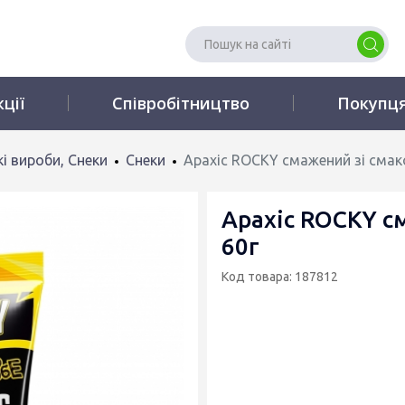
кції
Співробітництво
Покупц
і вироби, Снеки
Снеки
Арахіс ROCKY смажений зі смак
Арахіс ROCKY с
60г
Код товара: 187812