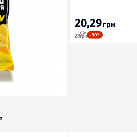
20
,29
грн
89
%
-30
28
грн
ь