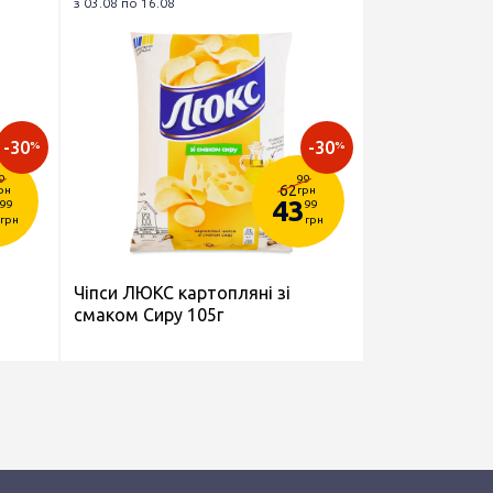
з 03.08 по 16.08
-30
-30
%
%
9
99
62
рн
грн
43
99
99
грн
грн
Чіпси ЛЮКС картопляні зі
смаком Сиру 105г