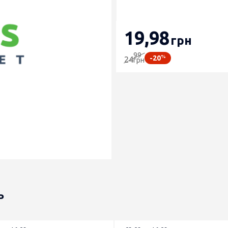
19
,98
грн
99
%
-20
24
грн
ь