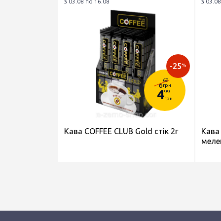
з 03.08 по 16.08
з 03.08
-25
%
69
6
грн
4
99
грн
Кава COFFEE CLUB Gold стік 2г
Кава
меле