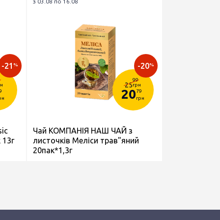
з 03.08 по 16.08
-21
-20
%
%
9
99
25
рн
грн
20
9
79
рн
грн
ic
Чай КОМПАНІЯ НАШ ЧАЙ з
 13г
листочків Меліси трав"яний
20пак*1,3г