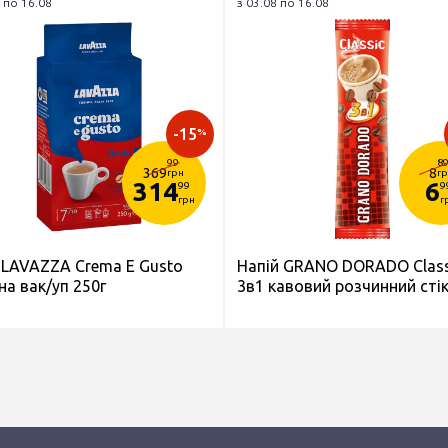
 по 16.08
з 03.08 по 16.08
-15
%
99
8
369
8
грн
г
314
6
99
9
грн
г
 LAVAZZA Crema E Gusto
Напій GRANO DORADO Class
на вак/уп 250г
3в1 кавовий розчинний стік