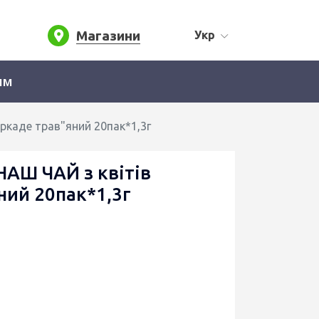
Магазини
Укр
ям
ркаде трав"яний 20пак*1,3г
АШ ЧАЙ з квітів
ний 20пак*1,3г