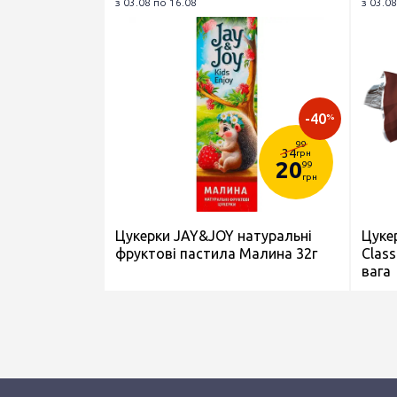
з 03.08 по 16.08
з 03.08
-40
%
99
34
грн
20
99
грн
Цукерки JAY&JOY натуральні
Цуке
фруктові пастила Малина 32г
Class
вага