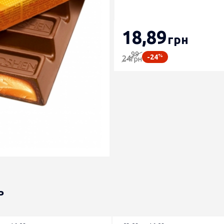
18
,89
грн
99
%
-24
24
грн
ь