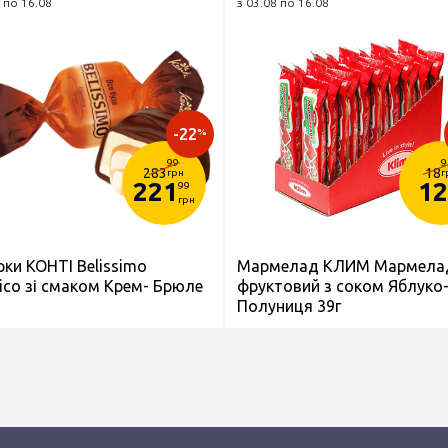
 по 16.08
з 03.08 по 16.08
-22
%
99
9
283
18
грн
г
221
12
99
грн
рки КОНТІ Belissimo
Мармелад КЛИМ Мармела
ico зі смаком Крем- Брюле
фруктовий з соком Яблуко
Полуниця 39г