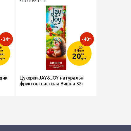
з 03.08 по 16.08
-34
-40
%
%
8
99
34
рн
грн
20
49
99
грн
грн
дик
Цукерки JAY&JOY натуральні
-
фруктові пастила Вишня 32г