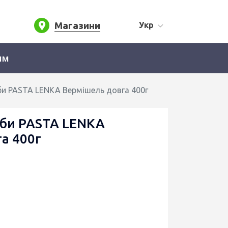
Магазини
Укр
ям
би PASTA LENKA Вермішель довга 400г
оби PASTA LENKA
а 400г