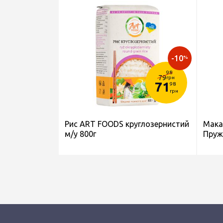
-10
%
98
79
грн
71
98
грн
Рис ART FOODS круглозернистий
Мака
м/у 800г
Пруж