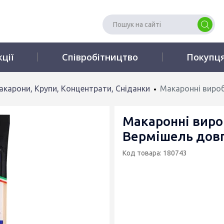
кції
Співробітництво
Покупц
акарони, Крупи, Концентрати, Сніданки
Макаронні виро
Макаронні вир
Вермішель довг
Код товара: 180743