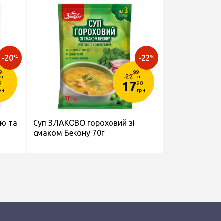
-20
-22
%
%
9
99
22
рн
грн
17
9
98
рн
грн
ою та
Суп ЗЛАКОВО гороховий зі
смаком Бекону 70г