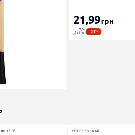
21
,99
грн
79
%
-21
27
грн
ь
 по 16.08
з 03.08 по 16.08