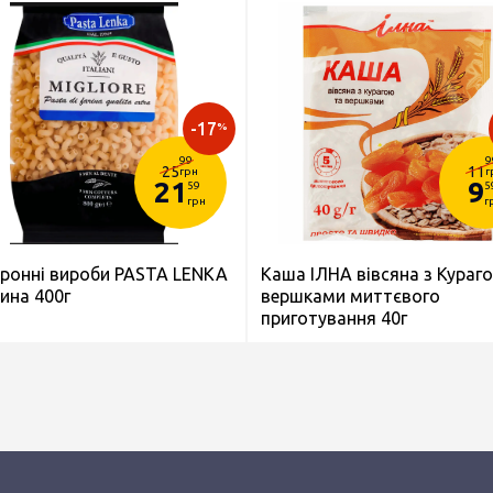
-17
%
99
9
25
11
грн
г
21
9
59
5
грн
г
ронні вироби PASTA LENKA
Каша ІЛНА вівсяна з Кураг
ина 400г
вершками миттєвого
приготування 40г