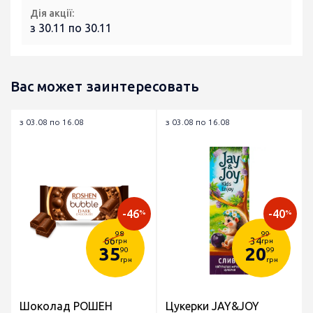
Дія акції:
з 30.11 по 30.11
Вас может заинтересовать
з 03.08 по 16.08
з 03.08 по 16.08
-46
-40
%
%
98
99
66
34
грн
грн
35
20
90
99
грн
грн
Шоколад РОШЕН
Цукерки JAY&JOY