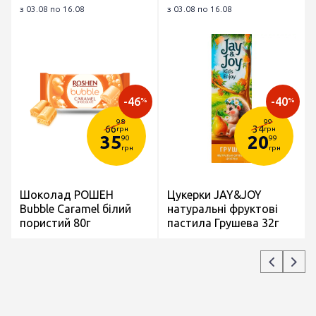
з 03.08 по 16.08
з 03.08 по 16.08
-46
-40
%
%
98
99
66
34
грн
грн
35
20
90
99
грн
грн
Шоколад РОШЕН
Цукерки JAY&JOY
Bubble Caramel білий
натуральні фруктові
пористий 80г
пастила Грушева 32г