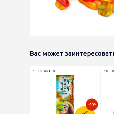
Вас может заинтересоват
з 03.08 по 16.08
з 03.08
-40
%
99