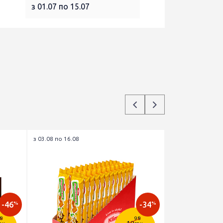
з 01.07 по 15.07
з 03.08 по 16.08
-46
-34
%
%
8
98