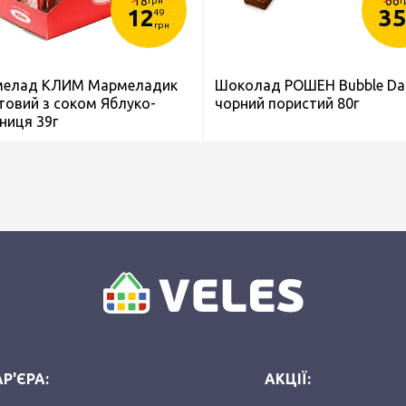
18
66
грн
г
12
35
49
грн
елад КЛИМ Мармеладик
Шоколад РОШЕН Bubble Da
товий з соком Яблуко-
чорний пористий 80г
ниця 39г
Р'ЄРА:
АКЦІЇ: