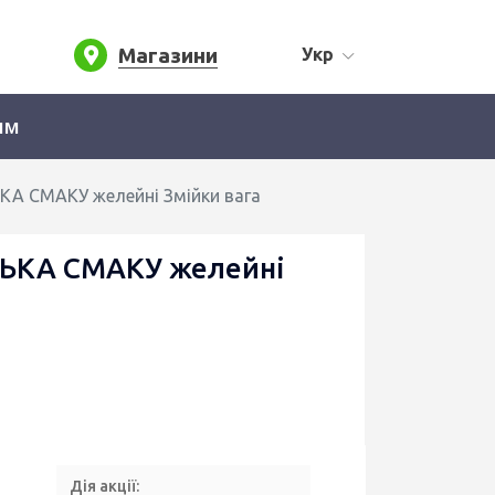
Магазини
Укр
ям
КА СМАКУ желейні Змійки вага
ЬКА СМАКУ желейні
Дія акції: