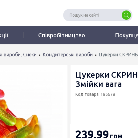
кції
Співробітництво
Покупц
і вироби, Снеки
Кондитерські вироби
Цукерки СКРИНЬ
Цукерки СКРИН
Змійки вага
Код товара: 185678
239
,99
грн