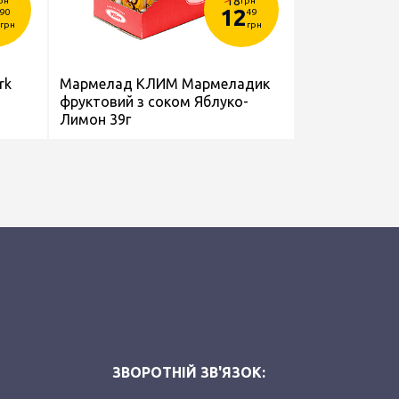
18
рн
грн
12
90
49
грн
грн
rk
Мармелад КЛИМ Мармеладик
фруктовий з соком Яблуко-
Лимон 39г
ЗВОРОТНІЙ ЗВ'ЯЗОК: