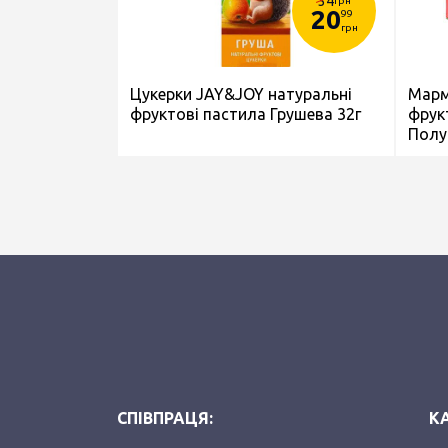
34
грн
20
99
грн
Цукерки JAY&JOY натуральні
Марм
фруктові пастила Грушева 32г
фрук
Полу
СПІВПРАЦЯ:
КА