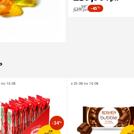
99
%
-45
439
грн
ь
 по 16.08
з 03.08 по 16.08
-34
%
98
9