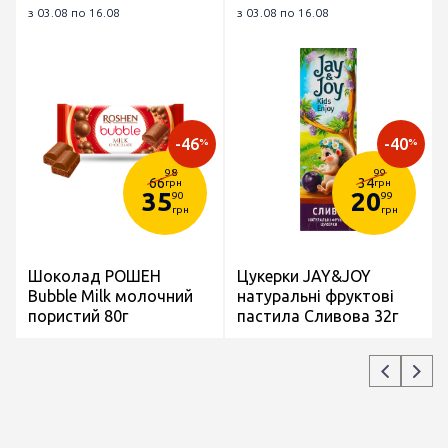
з 03.08 по 16.08
з 03.08 по 16.08
-46
-40
%
%
98
99
66
34
грн
грн
35
20
90
99
грн
грн
Шоколад РОШЕН
Цукерки JAY&JOY
Bubble Milk молочний
натуральні фруктові
пористий 80г
пастила Сливова 32г